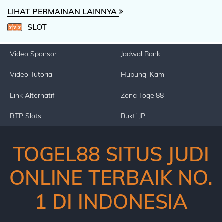
LIHAT PERMAINAN LAINNYA
SLOT
Video Sponsor
Jadwal Bank
Video Tutorial
Hubungi Kami
Link Alternatif
Zona Togel88
RTP Slots
Bukti JP
TOGEL88 SITUS JUDI
ONLINE TERBAIK NO.
1 DI INDONESIA