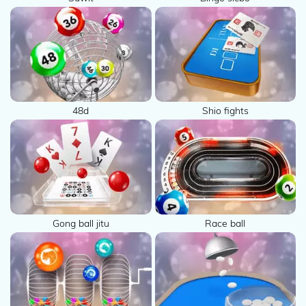
48d
Shio fights
Gong ball jitu
Race ball