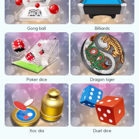
Gong ball
Billiards
Poker dice
Dragon tiger
Xoc dia
Duel dice