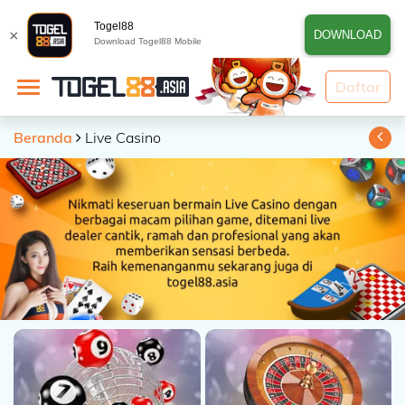
Togel88
×
DOWNLOAD
Download Togel88 Mobile
BERANDA
Daftar
NEWS :
engan FITUR Terbaru, Deposit Via : - VIRTUAL ACCOUNT - E-WALLET
DAFTAR
Beranda
Live Casino
TOGEL
LIVE
CASINO
SLOT
GAMES
ESPORTS
DEPOSIT
HISTORY