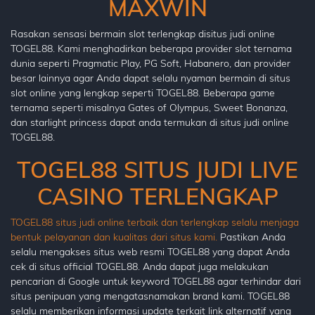
MAXWIN
Rasakan sensasi bermain slot terlengkap disitus judi online
TOGEL88. Kami menghadirkan beberapa provider slot ternama
dunia seperti Pragmatic Play, PG Soft, Habanero, dan provider
besar lainnya agar Anda dapat selalu nyaman bermain di situs
slot online yang lengkap seperti TOGEL88. Beberapa game
ternama seperti misalnya Gates of Olympus, Sweet Bonanza,
dan starlight princess dapat anda termukan di situs judi online
TOGEL88.
TOGEL88 SITUS JUDI LIVE
CASINO TERLENGKAP
TOGEL88 situs judi online terbaik dan terlengkap selalu menjaga
bentuk pelayanan dan kualitas dari situs kami.
Pastikan Anda
selalu mengakses situs web resmi TOGEL88 yang dapat Anda
cek di situs official TOGEL88. Anda dapat juga melakukan
pencarian di Google untuk keyword TOGEL88 agar terhindar dari
situs penipuan yang mengatasnamakan brand kami. TOGEL88
selalu memberikan informasi update terkait link alternatif yang