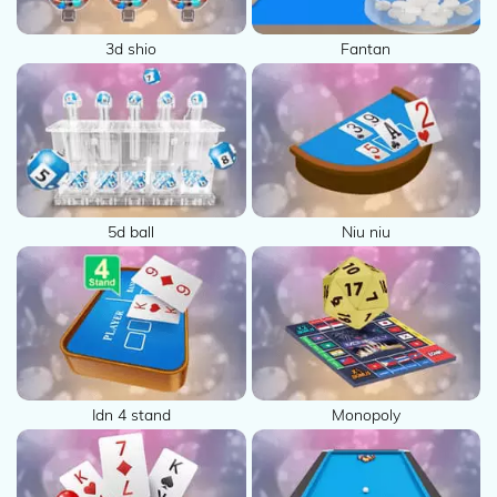
3d shio
Fantan
5d ball
Niu niu
Idn 4 stand
Monopoly